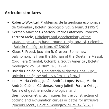
Artículos similares
Roberto Wokittel,
Problemas de la geología económica
de Colombia
,
Boletín Geológico: Vol. 5 Núm. 3 (1957)
German Martínez Aparicio, Pedro Patarroyo, Roberto
Terraza Melo,
Lithology and geochemistry of the
Guadalupe Group base around Tunja, Boyacá, Colombia
,
Boletín Geológico: Núm. 47 (2020)
Klaus F. Prossl, Joachim R. Grosser,
Some new
palynomorphs from the Silurian of the Quetame Massif,
Cordillera Oriental, Colombia, South America
,
Boletín
Geológico: Vol. 34 Núm. 2-3 (1994)
Boletín Geológico,
Dedicatoria al doctor Hans Bürgl
,
Boletín Geológico: Vol. 15 Núm. 1-3 (1967)
Lina María Cetina, Julián Andrés López-Isaza, Mario
Andrés Cuéllar-Cárdenas, Anny Julieth Forero-Ortega,
Review of geothermochronological and
thermobarometric techniques for the construction of
cooling and exhumation curves or paths for intrusive
igneous rocks
,
Boletín Geológico: Núm. 47 (2020)