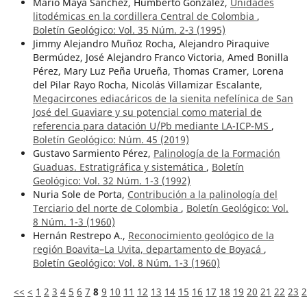
Mario Maya Sánchez, Humberto González,
Unidades
litodémicas en la cordillera Central de Colombia
,
Boletín Geológico: Vol. 35 Núm. 2-3 (1995)
Jimmy Alejandro Muñoz Rocha, Alejandro Piraquive
Bermúdez, José Alejandro Franco Victoria, Amed Bonilla
Pérez, Mary Luz Peña Urueña, Thomas Cramer, Lorena
del Pilar Rayo Rocha, Nicolás Villamizar Escalante,
Megacircones ediacáricos de la sienita nefelínica de San
José del Guaviare y su potencial como material de
referencia para datación U/Pb mediante LA-ICP-MS
,
Boletín Geológico: Núm. 45 (2019)
Gustavo Sarmiento Pérez,
Palinología de la Formación
Guaduas. Estratigráfica y sistemática
,
Boletín
Geológico: Vol. 32 Núm. 1-3 (1992)
Nuria Sole de Porta,
Contribución a la palinología del
Terciario del norte de Colombia
,
Boletín Geológico: Vol.
8 Núm. 1-3 (1960)
Hernán Restrepo A.,
Reconocimiento geológico de la
región Boavita–La Uvita, departamento de Boyacá
,
Boletín Geológico: Vol. 8 Núm. 1-3 (1960)
<<
<
1
2
3
4
5
6
7
8
9
10
11
12
13
14
15
16
17
18
19
20
21
22
23
2