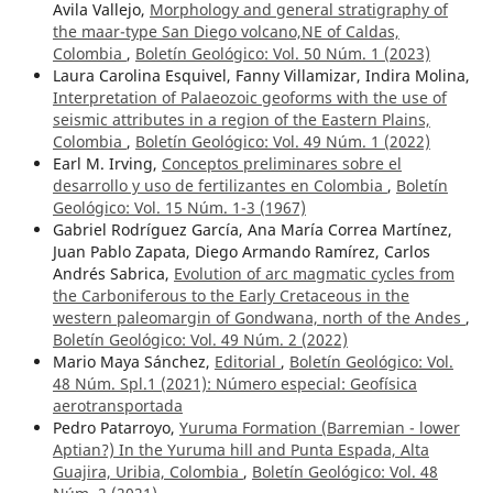
Avila Vallejo,
Morphology and general stratigraphy of
the maar-type San Diego volcano,NE of Caldas,
Colombia
,
Boletín Geológico: Vol. 50 Núm. 1 (2023)
Laura Carolina Esquivel, Fanny Villamizar, Indira Molina,
Interpretation of Palaeozoic geoforms with the use of
seismic attributes in a region of the Eastern Plains,
Colombia
,
Boletín Geológico: Vol. 49 Núm. 1 (2022)
Earl M. Irving,
Conceptos preliminares sobre el
desarrollo y uso de fertilizantes en Colombia
,
Boletín
Geológico: Vol. 15 Núm. 1-3 (1967)
Gabriel Rodríguez García, Ana María Correa Martínez,
Juan Pablo Zapata, Diego Armando Ramírez, Carlos
Andrés Sabrica,
Evolution of arc magmatic cycles from
the Carboniferous to the Early Cretaceous in the
western paleomargin of Gondwana, north of the Andes
,
Boletín Geológico: Vol. 49 Núm. 2 (2022)
Mario Maya Sánchez,
Editorial
,
Boletín Geológico: Vol.
48 Núm. Spl.1 (2021): Número especial: Geofísica
aerotransportada
Pedro Patarroyo,
Yuruma Formation (Barremian - lower
Aptian?) In the Yuruma hill and Punta Espada, Alta
Guajira, Uribia, Colombia
,
Boletín Geológico: Vol. 48