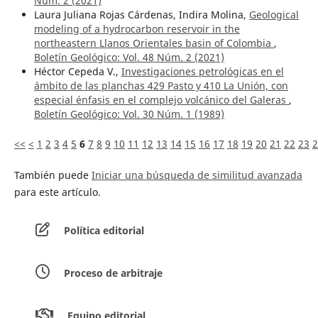
Núm. 2 (2021)
Laura Juliana Rojas Cárdenas, Indira Molina,
Geological
modeling of a hydrocarbon reservoir in the
northeastern Llanos Orientales basin of Colombia
,
Boletín Geológico: Vol. 48 Núm. 2 (2021)
Héctor Cepeda V.,
Investigaciones petrológicas en el
ámbito de las planchas 429 Pasto y 410 La Unión, con
especial énfasis en el complejo volcánico del Galeras
,
Boletín Geológico: Vol. 30 Núm. 1 (1989)
<<
<
1
2
3
4
5
6
7
8
9
10
11
12
13
14
15
16
17
18
19
20
21
22
23
2
También puede
Iniciar una búsqueda de similitud avanzada
para este artículo.
Política editorial
Proceso de arbitraje
Equipo editorial