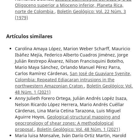
Oligoceno superior a Mioceno inferior, Planeta Rica,
norte de Colombia
,
Boletín Geológico: Vol. 22 Núm. 3
(1979)
Artículos similares
Carolina Amaya López, Marion Weber Scharff, Mauricio
Ibáñez Mejía, Federico Alberto Cuadros Jiménez, Jorge
Julián Restrepo Álvarez, Nilson Francisquini Botelho,
Mario Maya Sánchez, Orlando Manuel Pérez Parra,
Carlos Ramírez Cárdenas,
San José de Guaviare Syenite,
Colombia: Repeated Ediacaran intrusions in the
northwestern Amazonian Craton
,
Boletín Geológico: Vol.
48 Núm. 1 (2021)
Anny Julieth Forero Ortega, Julián Andrés Lopéz Isaza,
Nelson Ricardo López Herrera, Mario Andrés Cuéllar
Cárdenas, Lina Maria Cetina Tarazona, Luis Miguel
Aguirre Hoyos,
Geological-structural mapping and
geocronology of shear zones: A methodological
proposal
,
Boletín Geológico: Vol. 48 Núm. 1 (2021)
Maria luisa Monsalve, Iván Darío Ortiz Martin, Harold