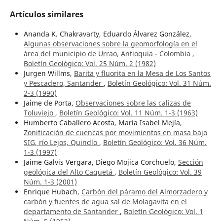
Artículos similares
Ananda K. Chakravarty, Eduardo Álvarez González,
Algunas observaciones sobre la geomorfología en el
área del municipio de Urrao, Antioquia - Colombia
,
Boletín Geológico: Vol. 25 Núm. 2 (1982)
Jurgen Willms,
Barita y fluorita en la Mesa de Los Santos
y Pescadero, Santander
,
Boletín Geológico: Vol. 31 Núm.
2-3 (1990)
Jaime de Porta,
Observaciones sobre las calizas de
Toluviejo
,
Boletín Geológico: Vol. 11 Núm. 1-3 (1963)
Humberto Caballero Acosta, María Isabel Mejía,
Zonificación de cuencas por movimientos en masa bajo
SIG, río Lejos, Quindío
,
Boletín Geológico: Vol. 36 Núm.
1-3 (1997)
Jaime Galvis Vergara, Diego Mojica Corchuelo,
Sección
geológica del Alto Caquetá
,
Boletín Geológico: Vol. 39
Núm. 1-3 (2001)
Enrique Hubach,
Carbón del páramo del Almorzadero y
carbón y fuentes de agua sal de Molagavita en el
departamento de Santander
,
Boletín Geológico: Vol. 1