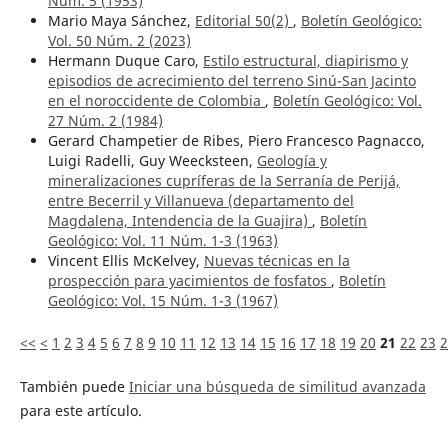
Núm. 5 (1953)
Mario Maya Sánchez,
Editorial 50(2)
,
Boletín Geológico:
Vol. 50 Núm. 2 (2023)
Hermann Duque Caro,
Estilo estructural, diapirismo y
episodios de acrecimiento del terreno Sinú-San Jacinto
en el noroccidente de Colombia
,
Boletín Geológico: Vol.
27 Núm. 2 (1984)
Gerard Champetier de Ribes, Piero Francesco Pagnacco,
Luigi Radelli, Guy Weecksteen,
Geología y
mineralizaciones cupríferas de la Serranía de Perijá,
entre Becerril y Villanueva (departamento del
Magdalena, Intendencia de la Guajira)
,
Boletín
Geológico: Vol. 11 Núm. 1-3 (1963)
Vincent Ellis McKelvey,
Nuevas técnicas en la
prospección para yacimientos de fosfatos
,
Boletín
Geológico: Vol. 15 Núm. 1-3 (1967)
<<
<
1
2
3
4
5
6
7
8
9
10
11
12
13
14
15
16
17
18
19
20
21
22
23
2
También puede
Iniciar una búsqueda de similitud avanzada
para este artículo.