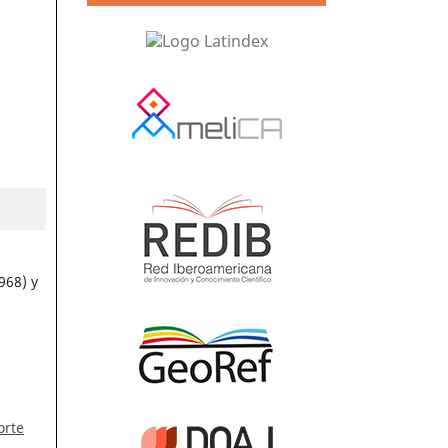
968) y
orte