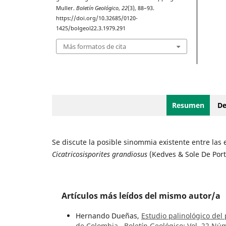
Muller.
Boletín Geológico
,
22
(3), 88–93.
https://doi.org/10.32685/0120-
1425/bolgeol22.3.1979.291
Más formatos de cita
Resumen
De
Se discute la posible sinommia existente entre las
Cicatricosisporites grandiosus
(Kedves & Sole De Port
Artículos más leídos del mismo autor/a
Hernando Dueñas,
Estudio palinológico del
de Colombia
,
Boletín Geológico: Vol. 22 Núm