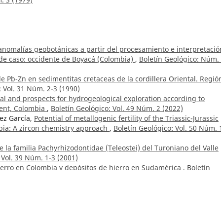
 anomalías geobotánicas a partir del procesamiento e interpretació
de caso: occidente de Boyacá (Colombia)
,
Boletín Geológico: Núm.
e Pb-Zn en sedimentitas cretaceas de la cordillera Oriental. Regió
: Vol. 31 Núm. 2-3 (1990)
ial and prospects for hydrogeological exploration according to
tment, Colombia
,
Boletín Geológico: Vol. 49 Núm. 2 (2022)
ez García,
Potential of metallogenic fertility of the Triassic-Jurassic
ia: A zircon chemistry approach
,
Boletín Geológico: Vol. 50 Núm. 
e la familia Pachyrhizodontidae (Teleostei) del Turoniano del Valle
 Vol. 39 Núm. 1-3 (2001)
ierro en Colombia y depósitos de hierro en Sudamérica
,
Boletín
ayo, Mónica Arcila, Jaqueline Dixon,
Firma Adakítica en los produc
 y Puracé, Colombia
,
Boletín Geológico: Núm. 43 (2015)
ioestratigrafía y la cronoestratigrafía en el llamado Geosinclinal de
1971)