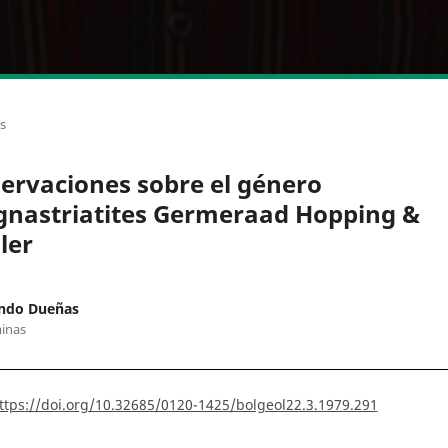
os
ervaciones sobre el género
nastriatites Germeraad Hopping &
ler
ndo Dueñas
inas
ttps://doi.org/10.32685/0120-1425/bolgeol22.3.1979.291