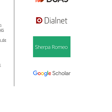
n
 45
n de
1
Información
tos
Para lectores/as
Para autores/as