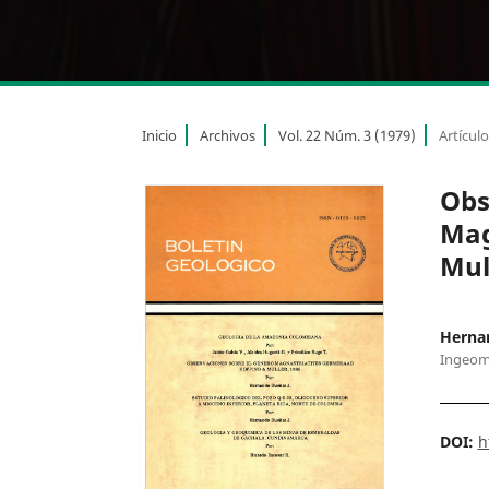
Inicio
Archivos
Vol. 22 Núm. 3 (1979)
Artícul
Obs
Mag
Mul
Herna
Ingeom
DOI:
h