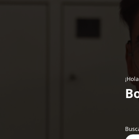
¡Hola
Bo
Busca