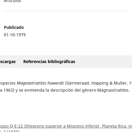
Artículos
Publicado
01-10-1979
scargas
Referencias bibliográficas
 especies
Magnastriatites howardii
(Germeraad, Hopping & Muller, 1
a 1963) y se enmienda la descripción del género Magnastriatites.
 pozo Q-E-22 Oligoceno superior a Mioceno inferior, Planeta Rica, n
. 3 (1979)