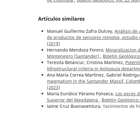
Artículos similares
Manuel Guillermo Zafra Dulcey,
Análisis de
de productos de sensores remotos, estudio 
(2019)
Hernando Mendoza Forero,
Mineralizacion d
Montenegro (Santander)
,
Boletín Geológico
Teresita Betancur, Cristina Martínez,
Potent
lithostructural criteria in Antioquia depar
Ana María Correa Martínez, Gabriel Rodrígu
magmatism in the Santander Massif, Colomb
(2023)
María Eurídice Páramo Fonseca,
Los peces d
Superior del Magdalena
,
Boletín Geológico:
Jaime Cruz Buenaventura,
Yacimientos de h
Geológico: Vol. 20 Núm. 3 (1972)
María Luisa Monsalve, Ana María Correa Tam
recientes de los volcanes Nevado del Huila
Hermann Duque Caro,
Relaciones entre la b
Bolívar
,
Boletín Geológico: Vol. 19 Núm. 3 (