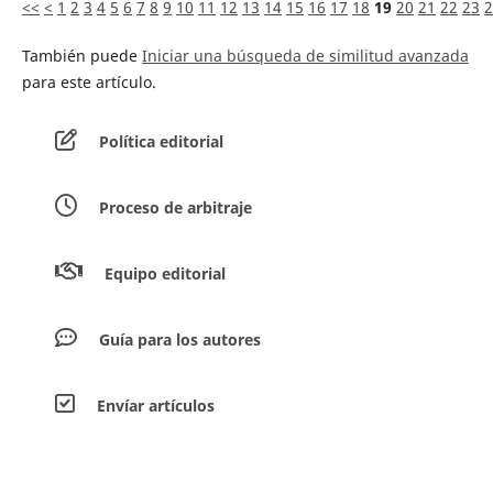
<<
<
1
2
3
4
5
6
7
8
9
10
11
12
13
14
15
16
17
18
19
20
21
22
23
2
También puede
Iniciar una búsqueda de similitud avanzada
para este artículo.
Política editorial
Proceso de arbitraje
Equipo editorial
Guía para los autores
Envíar artículos