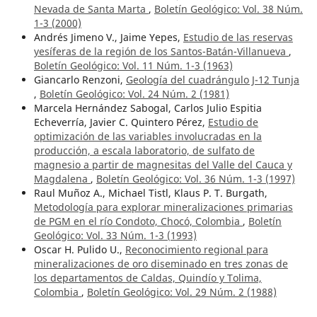
Nevada de Santa Marta
,
Boletín Geológico: Vol. 38 Núm.
1-3 (2000)
Andrés Jimeno V., Jaime Yepes,
Estudio de las reservas
yesíferas de la región de los Santos-Batán-Villanueva
,
Boletín Geológico: Vol. 11 Núm. 1-3 (1963)
Giancarlo Renzoni,
Geología del cuadrángulo J-12 Tunja
,
Boletín Geológico: Vol. 24 Núm. 2 (1981)
Marcela Hernández Sabogal, Carlos Julio Espitia
Echeverría, Javier C. Quintero Pérez,
Estudio de
optimización de las variables involucradas en la
producción, a escala laboratorio, de sulfato de
magnesio a partir de magnesitas del Valle del Cauca y
Magdalena
,
Boletín Geológico: Vol. 36 Núm. 1-3 (1997)
Raul Muñoz A., Michael Tistl, Klaus P. T. Burgath,
Metodología para explorar mineralizaciones primarias
de PGM en el río Condoto, Chocó, Colombia
,
Boletín
Geológico: Vol. 33 Núm. 1-3 (1993)
Oscar H. Pulido U.,
Reconocimiento regional para
mineralizaciones de oro diseminado en tres zonas de
los departamentos de Caldas, Quindío y Tolima,
Colombia
,
Boletín Geológico: Vol. 29 Núm. 2 (1988)