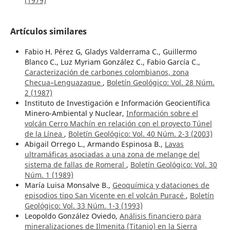
(1979)
Artículos similares
Fabio H. Pérez G, Gladys Valderrama C., Guillermo
Blanco C., Luz Myriam González C., Fabio García C.,
Caracterización de carbones colombianos, zona
Checua–Lenguazaque
,
Boletín Geológico: Vol. 28 Núm.
2 (1987)
Instituto de Investigación e Información Geocientífica
Minero-Ambiental y Nuclear,
Información sobre el
volcán Cerro Machín en relación con el proyecto Túnel
de la Línea
,
Boletín Geológico: Vol. 40 Núm. 2-3 (2003)
Abigail Orrego L., Armando Espinosa B.,
Lavas
ultramáficas asociadas a una zona de melange del
sistema de fallas de Romeral
,
Boletín Geológico: Vol. 30
Núm. 1 (1989)
María Luisa Monsalve B.,
Geoquímica y dataciones de
episodios tipo San Vicente en el volcán Puracé
,
Boletín
Geológico: Vol. 33 Núm. 1-3 (1993)
Leopoldo González Oviedo,
Análisis financiero para
mineralizaciones de Ilmenita (Titanio) en la Sierra