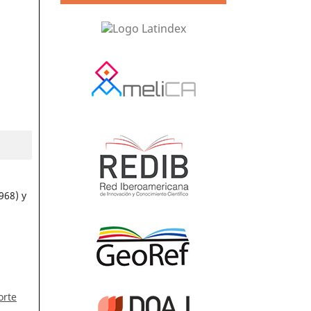
968) y
orte