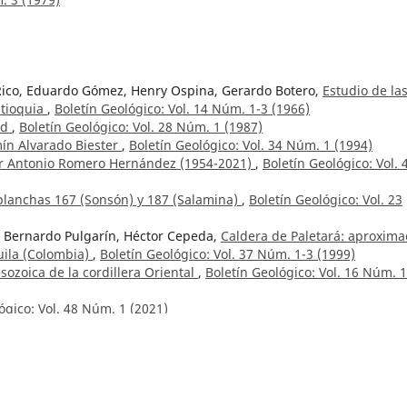
 Rico, Eduardo Gómez, Henry Ospina, Gerardo Botero,
Estudio de la
ntioquia
,
Boletín Geológico: Vol. 14 Núm. 1-3 (1966)
nd
,
Boletín Geológico: Vol. 28 Núm. 1 (1987)
ín Alvarado Biester
,
Boletín Geológico: Vol. 34 Núm. 1 (1994)
r Antonio Romero Hernández (1954-2021)
,
Boletín Geológico: Vol. 
planchas 167 (Sonsón) y 187 (Salamina)
,
Boletín Geológico: Vol. 23
e, Bernardo Pulgarín, Héctor Cepeda,
Caldera de Paletará: aproxima
Huila (Colombia)
,
Boletín Geológico: Vol. 37 Núm. 1-3 (1999)
ozoica de la cordillera Oriental
,
Boletín Geológico: Vol. 16 Núm. 1
ógico: Vol. 48 Núm. 1 (2021)
 económica de Colombia
,
Boletín Geológico: Vol. 5 Núm. 3 (1957)
a,
Integrated Seismic Catalog for Colombia
,
Boletín Geológico: Vol.
19
20
21
22
23
24
25
26
27
28
29
>
>>