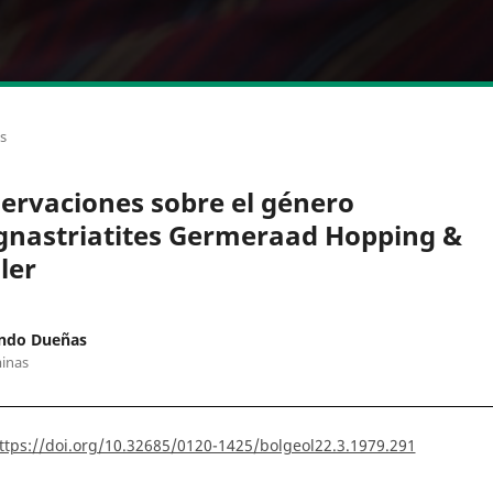
os
ervaciones sobre el género
nastriatites Germeraad Hopping &
ler
ndo Dueñas
inas
ttps://doi.org/10.32685/0120-1425/bolgeol22.3.1979.291