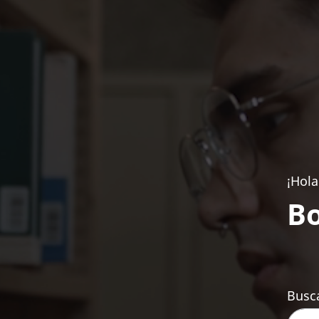
¡Hola
Bo
Busca