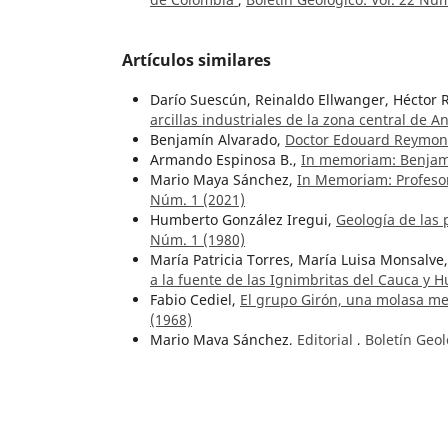
Artículos similares
Darío Suescún, Reinaldo Ellwanger, Héctor
arcillas industriales de la zona central de A
Benjamín Alvarado,
Doctor Edouard Reymo
Armando Espinosa B.,
In memoriam: Benjam
Mario Maya Sánchez,
In Memoriam: Profeso
Núm. 1 (2021)
Humberto González Iregui,
Geología de las 
Núm. 1 (1980)
María Patricia Torres, María Luisa Monsalv
a la fuente de las Ignimbritas del Cauca y 
Fabio Cediel,
El grupo Girón, una molasa mes
(1968)
Mario Maya Sánchez,
Editorial
,
Boletín Geol
Roberto Wokittel,
Problemas de la geología
Julian Montejo, Mónica Arcila, David Zornos
Núm. 1 (2023)
<<
<
1
2
3
4
5
6
7
8
9
10
11
12
13
14
15
16
17
18