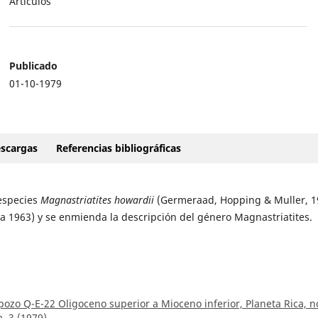
Artículos
Publicado
01-10-1979
scargas
Referencias bibliográficas
 especies
Magnastriatites howardii
(Germeraad, Hopping & Muller, 1
a 1963) y se enmienda la descripción del género Magnastriatites.
 pozo Q-E-22 Oligoceno superior a Mioceno inferior, Planeta Rica, n
. 3 (1979)