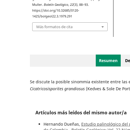
Muller.
Boletín Geológico
,
22
(3), 88–93.
https://doi.org/10.32685/0120-
1425/bolgeol22.3.1979.291
Más formatos de cita
Resumen
De
Se discute la posible sinommia existente entre las
Cicatricosisporites grandiosus
(Kedves & Sole De Port
Artículos más leídos del mismo autor/a
Hernando Dueñas,
Estudio palinológico del
de Colombia
,
Boletín Geológico: Vol. 22 Núm