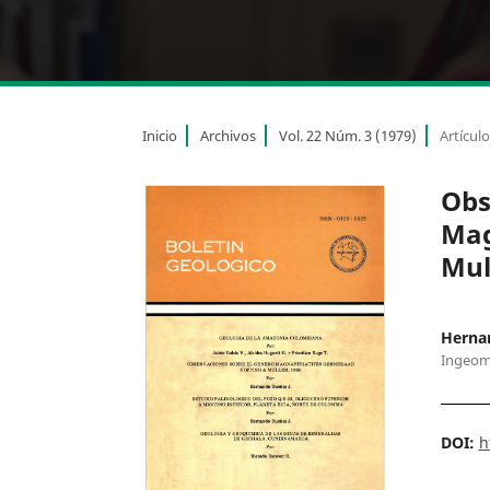
Inicio
Archivos
Vol. 22 Núm. 3 (1979)
Artícul
Obs
Mag
Mul
Herna
Ingeom
DOI:
h