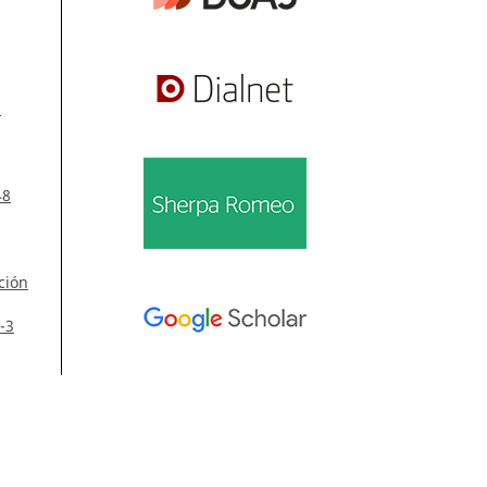
s
48
ción
-3
Información
 50
Para lectores/as
Para autores/as