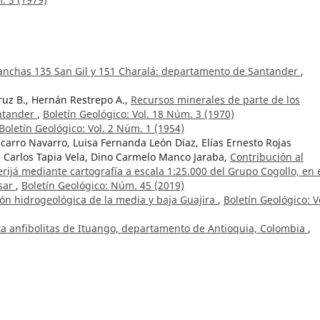
lanchas 135 San Gil y 151 Charalá: departamento de Santander
,
ruz B., Hernán Restrepo A.,
Recursos minerales de parte de los
ntander
,
Boletín Geológico: Vol. 18 Núm. 3 (1970)
Boletín Geológico: Vol. 2 Núm. 1 (1954)
carro Navarro, Luisa Fernanda León Díaz, Elías Ernesto Rojas
is Carlos Tapia Vela, Dino Carmelo Manco Jaraba,
Contribución al
rijá mediante cartografía a escala 1:25.000 del Grupo Cogollo, en 
esar
,
Boletín Geológico: Núm. 45 (2019)
ión hidrogeológica de la media y baja Guajira
,
Boletín Geológico: V
ta anfibolitas de Ituango, departamento de Antioquia, Colombia
,
e la Serranía de Naquén
,
Boletín Geológico: Vol. 30 Núm. 2 (1989)
 Sánchez,
Geology of the Frontino-Morrogacho Gold Mining District
omplex
,
Boletín Geológico: Vol. 48 Núm. 1 (2021)
ecuencias metasedimentarias de la Serranía de Naquén y de la Ser
. 2 (1989)