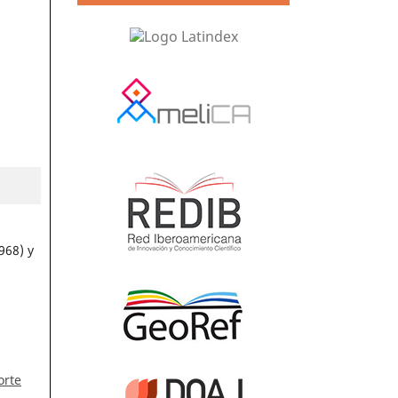
968) y
orte