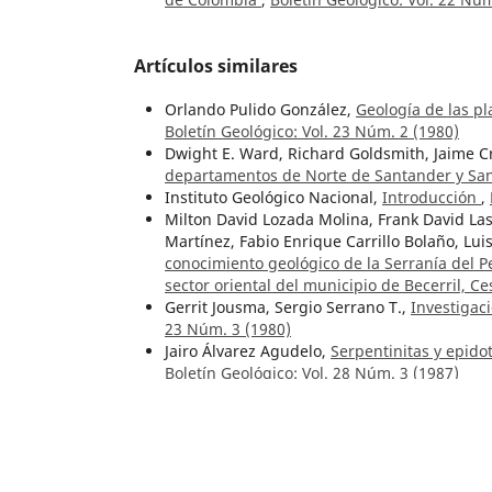
Artículos similares
Orlando Pulido González,
Geología de las p
Boletín Geológico: Vol. 23 Núm. 2 (1980)
Dwight E. Ward, Richard Goldsmith, Jaime C
departamentos de Norte de Santander y Sa
Instituto Geológico Nacional,
Introducción
,
Milton David Lozada Molina, Frank David Las
Martínez, Fabio Enrique Carrillo Bolaño, Lu
conocimiento geológico de la Serranía del Pe
sector oriental del municipio de Becerril, C
Gerrit Jousma, Sergio Serrano T.,
Investigac
23 Núm. 3 (1980)
Jairo Álvarez Agudelo,
Serpentinitas y epido
Boletín Geológico: Vol. 28 Núm. 3 (1987)
Giancarlo Renzoni,
La secuencia aurífera d
Felipe Arrubla Arango, Sergio Esteban Silva
and Metallogeny of the El Cerro Igneous C
Giancarlo Renzoni,
Comparación entre las s
Da Jacobina
,
Boletín Geológico: Vol. 30 Núm