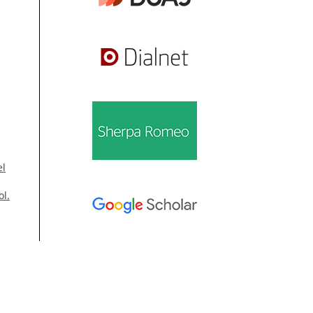
el
ol.
Información
Para lectores/as
ra
Para autores/as