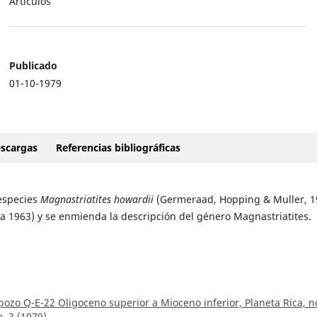
Artículos
Publicado
01-10-1979
scargas
Referencias bibliográficas
 especies
Magnastriatites howardii
(Germeraad, Hopping & Muller, 1
a 1963) y se enmienda la descripción del género Magnastriatites.
 pozo Q-E-22 Oligoceno superior a Mioceno inferior, Planeta Rica, n
. 3 (1979)