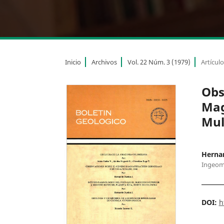
Inicio
Archivos
Vol. 22 Núm. 3 (1979)
Artícul
Obs
Mag
Mul
Herna
Ingeom
DOI:
h