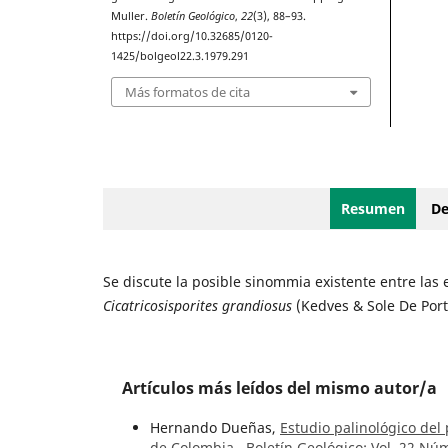
Muller.
Boletín Geológico
,
22
(3), 88–93.
https://doi.org/10.32685/0120-
1425/bolgeol22.3.1979.291
Más formatos de cita
Resumen
De
Se discute la posible sinommia existente entre las
Cicatricosisporites grandiosus
(Kedves & Sole De Port
Artículos más leídos del mismo autor/a
Hernando Dueñas,
Estudio palinológico del
de Colombia
,
Boletín Geológico: Vol. 22 Núm