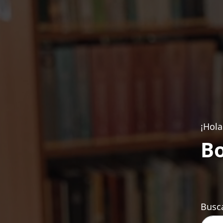
¡Hola
Bo
Busca