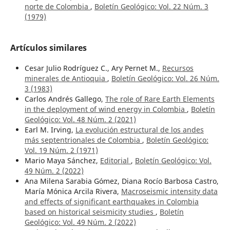
norte de Colombia
,
Boletín Geológico: Vol. 22 Núm. 3
(1979)
Artículos similares
Cesar Julio Rodríguez C., Ary Pernet M.,
Recursos
minerales de Antioquia
,
Boletín Geológico: Vol. 26 Núm.
3 (1983)
Carlos Andrés Gallego,
The role of Rare Earth Elements
in the deployment of wind energy in Colombia
,
Boletín
Geológico: Vol. 48 Núm. 2 (2021)
Earl M. Irving,
La evolución estructural de los andes
más septentrionales de Colombia
,
Boletín Geológico:
Vol. 19 Núm. 2 (1971)
Mario Maya Sánchez,
Editorial
,
Boletín Geológico: Vol.
49 Núm. 2 (2022)
Ana Milena Sarabia Gómez, Diana Rocío Barbosa Castro,
María Mónica Arcila Rivera,
Macroseismic intensity data
and effects of significant earthquakes in Colombia
based on historical seismicity studies
,
Boletín
Geológico: Vol. 49 Núm. 2 (2022)