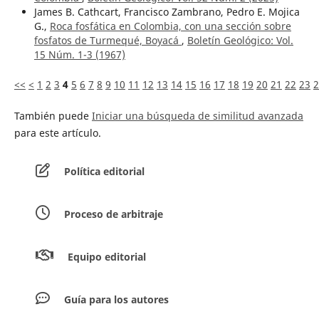
James B. Cathcart, Francisco Zambrano, Pedro E. Mojica
G.,
Roca fosfática en Colombia, con una sección sobre
fosfatos de Turmequé, Boyacá
,
Boletín Geológico: Vol.
15 Núm. 1-3 (1967)
<<
<
1
2
3
4
5
6
7
8
9
10
11
12
13
14
15
16
17
18
19
20
21
22
23
2
También puede
Iniciar una búsqueda de similitud avanzada
para este artículo.
Política editorial
Proceso de arbitraje
Equipo editorial
Guía para los autores