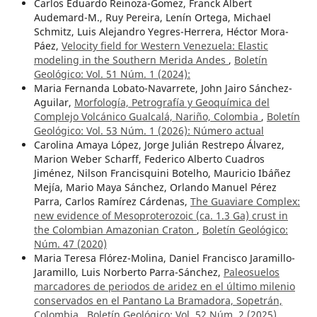
Carlos Eduardo Reinoza-Gomez, Franck Albert
Audemard-M., Ruy Pereira, Lenín Ortega, Michael
Schmitz, Luis Alejandro Yegres-Herrera, Héctor Mora-
Páez,
Velocity field for Western Venezuela: Elastic
modeling in the Southern Merida Andes
,
Boletín
Geológico: Vol. 51 Núm. 1 (2024):
Maria Fernanda Lobato-Navarrete, John Jairo Sánchez-
Aguilar,
Morfología, Petrografía y Geoquímica del
Complejo Volcánico Gualcalá, Nariño, Colombia
,
Boletín
Geológico: Vol. 53 Núm. 1 (2026): ¨Número actual
Carolina Amaya López, Jorge Julián Restrepo Álvarez,
Marion Weber Scharff, Federico Alberto Cuadros
Jiménez, Nilson Francisquini Botelho, Mauricio Ibáñez
Mejía, Mario Maya Sánchez, Orlando Manuel Pérez
Parra, Carlos Ramírez Cárdenas,
The Guaviare Complex:
new evidence of Mesoproterozoic (ca. 1.3 Ga) crust in
the Colombian Amazonian Craton
,
Boletín Geológico:
Núm. 47 (2020)
Maria Teresa Flórez-Molina, Daniel Francisco Jaramillo-
Jaramillo, Luis Norberto Parra-Sánchez,
Paleosuelos
marcadores de periodos de aridez en el último milenio
conservados en el Pantano La Bramadora, Sopetrán,
Colombia
,
Boletín Geológico: Vol. 52 Núm. 2 (2025)