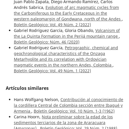
Juan Pablo Zapata, Diego Armando Ramírez, Carlos
Andrés Sabrica,
Evolution of arc magmatic cycles from
the Carboniferous to the Early Cretaceous in the
western paleomargin of Gondwana, north of the Andes
,
Boletín Geológico: Vol. 49 Núm. 2 (2022)
Gabriel Rodríguez García, Gloria Obando,
Volcanism of
the La Quinta Formation in the Perijá mountain range
,
Boletín Geológico: Núm. 46 (2020)
Gabriel Rodríguez García,
Petrographic, chemical and
geochronological characteristics of the Onzaga
Metarhyolite and its correlation with Ordovician
magmatic events in the northern Andes, Colombia
,
Boletín Geológico: Vol. 49 Núm. 1 (2022)
Artículos similares
Hans Wolfgang Nelson,
Contribución al conocimiento de
la cordillera Central de Colombia sección entre Ibagué y
Armenia
,
Boletín Geológico: Vol. 10 Núm. 1-3 (1962)
Carina Hoorn,
Nota preliminar sobre la edad de los
sedimentos terciarios de la zona de Araracuara
(Amazonas)
,
Boletín Geológico: Vol. 29 Núm. 2 (1988)