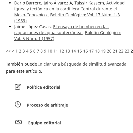
Dario Barrero, Jairo Álvarez A, Taissir Kassem,
Actividad
ígnea y tectónica en la cordillera Central durante el
Meso-Cenozoico
,
Boletín Geológico: Vol. 17 Núm. 1-3
(1969)
Jaime López Casas,
El ensayo de bombeo en las
captaciones de agua subterránea
,
Boletín Geológico:
Vol. 5 Núm. 1 (1957)
<<
<
1
2
3
4
5
6
7
8
9
10
11
12
13
14
15
16
17
18
19
20
21
22
23
2
También puede
Iniciar una búsqueda de similitud avanzada
para este artículo.
Política editorial
Proceso de arbitraje
Equipo editorial