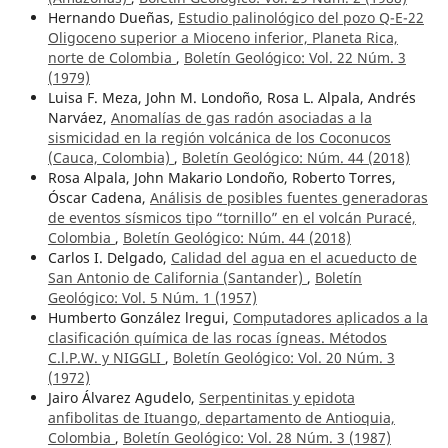
Hernando Dueñas,
Estudio palinológico del pozo Q-E-22
Oligoceno superior a Mioceno inferior, Planeta Rica,
norte de Colombia
,
Boletín Geológico: Vol. 22 Núm. 3
(1979)
Luisa F. Meza, John M. Londoño, Rosa L. Alpala, Andrés
Narváez,
Anomalías de gas radón asociadas a la
sismicidad en la región volcánica de los Coconucos
(Cauca, Colombia)
,
Boletín Geológico: Núm. 44 (2018)
Rosa Alpala, John Makario Londoño, Roberto Torres,
Óscar Cadena,
Análisis de posibles fuentes generadoras
de eventos sísmicos tipo “tornillo” en el volcán Puracé,
Colombia
,
Boletín Geológico: Núm. 44 (2018)
Carlos I. Delgado,
Calidad del agua en el acueducto de
San Antonio de California (Santander)
,
Boletín
Geológico: Vol. 5 Núm. 1 (1957)
Humberto González lregui,
Computadores aplicados a la
clasificación química de las rocas ígneas. Métodos
C.l.P.W. y NIGGLI
,
Boletín Geológico: Vol. 20 Núm. 3
(1972)
Jairo Álvarez Agudelo,
Serpentinitas y epidota
anfibolitas de Ituango, departamento de Antioquia,
Colombia
,
Boletín Geológico: Vol. 28 Núm. 3 (1987)