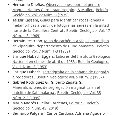
Hernando Dueñas,
Observaciones sobre el género
Magnastriatites Germeraad Hopping & Muller
,
Boletín
Geológico: Vol. 22 Núm. 3 (1979)
Taissir Kassem,
Guías para identificar rocas ígneas y
metamórficas a partir de fotografías aéreas en la mitad
norte de la Cordillera Central
,
Boletín Geológico: Vol. 17
Núm. 1-3 (1969)
Hernán Restrepo,
Mina de carbón “La Vieja”, municipio
de Zipaquirá, departamento de Cundinamarca
,
Boletín
Geológico: Vol. 7 Núm. 1-3 (1959)
Enrique Hubach Eggers,
Labores del Instituto Geológico
Nacional en el mes de abril de 1953
,
Boletín Geológico:
Vol. 1 Núm. 5 (1953)
Enrique Hubach,
Estratigrafía de la sabana de Bogotá y
alrededores
,
Boletín Geológico: Vol. 5 Núm. 2 (1957)
Gabriel Rodríguez G., Gilberto Zapata G.,
Mineralizaciones de segregación magmática en el
batolito de Sabanalarga
,
Boletín Geológico: Vol. 35
Núm. 2-3 (1995)
Mario Andrés Cuéllar Cárdenas,
Editorial
,
Boletín
Geológico: Núm. 45 (2019)
Bernardo Pulgarín, Carlos Cardona, Adriana Agudelo,