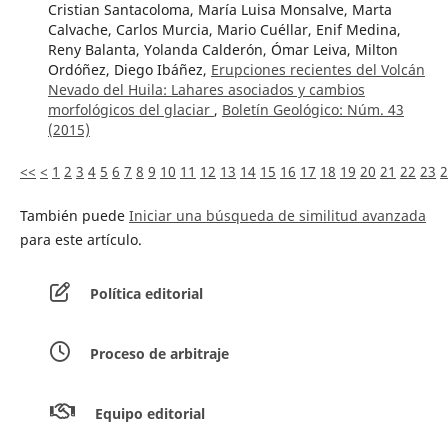
Cristian Santacoloma, María Luisa Monsalve, Marta
Calvache, Carlos Murcia, Mario Cuéllar, Enif Medina,
Reny Balanta, Yolanda Calderón, Ómar Leiva, Milton
Ordóñez, Diego Ibáñez,
Erupciones recientes del Volcán
Nevado del Huila: Lahares asociados y cambios
morfológicos del glaciar
,
Boletín Geológico: Núm. 43
(2015)
<<
<
1
2
3
4
5
6
7
8
9
10
11
12
13
14
15
16
17
18
19
20
21
22
23
2
También puede
Iniciar una búsqueda de similitud avanzada
para este artículo.
Política editorial
Proceso de arbitraje
Equipo editorial