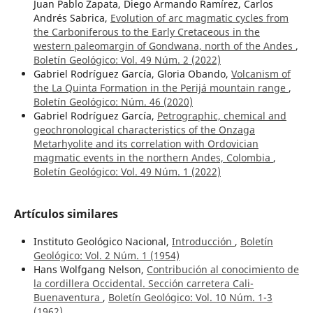
Juan Pablo Zapata, Diego Armando Ramírez, Carlos
Andrés Sabrica,
Evolution of arc magmatic cycles from
the Carboniferous to the Early Cretaceous in the
western paleomargin of Gondwana, north of the Andes
,
Boletín Geológico: Vol. 49 Núm. 2 (2022)
Gabriel Rodríguez García, Gloria Obando,
Volcanism of
the La Quinta Formation in the Perijá mountain range
,
Boletín Geológico: Núm. 46 (2020)
Gabriel Rodríguez García,
Petrographic, chemical and
geochronological characteristics of the Onzaga
Metarhyolite and its correlation with Ordovician
magmatic events in the northern Andes, Colombia
,
Boletín Geológico: Vol. 49 Núm. 1 (2022)
Artículos similares
Instituto Geológico Nacional,
Introducción
,
Boletín
Geológico: Vol. 2 Núm. 1 (1954)
Hans Wolfgang Nelson,
Contribución al conocimiento de
la cordillera Occidental. Sección carretera Cali-
Buenaventura
,
Boletín Geológico: Vol. 10 Núm. 1-3
(1962)