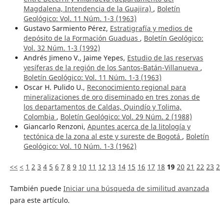
Magdalena, Intendencia de la Guajira)
,
Boletín
Geológico: Vol. 11 Núm. 1-3 (1963)
Gustavo Sarmiento Pérez,
Estratigrafía y medios de
depósito de la Formación Guaduas
,
Boletín Geológico:
Vol. 32 Núm. 1-3 (1992)
Andrés Jimeno V., Jaime Yepes,
Estudio de las reservas
yesíferas de la región de los Santos-Batán-Villanueva
,
Boletín Geológico: Vol. 11 Núm. 1-3 (1963)
Oscar H. Pulido U.,
Reconocimiento regional para
mineralizaciones de oro diseminado en tres zonas de
los departamentos de Caldas, Quindío y Tolima,
Colombia
,
Boletín Geológico: Vol. 29 Núm. 2 (1988)
Giancarlo Renzoni,
Apuntes acerca de la litología y
tectónica de la zona al este y sureste de Bogotá
,
Boletín
Geológico: Vol. 10 Núm. 1-3 (1962)
<<
<
1
2
3
4
5
6
7
8
9
10
11
12
13
14
15
16
17
18
19
20
21
22
23
2
También puede
Iniciar una búsqueda de similitud avanzada
para este artículo.