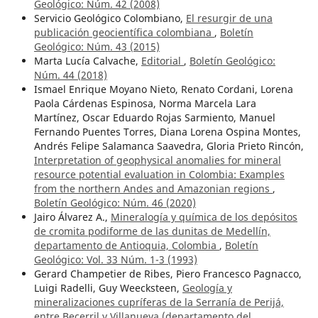
Geológico: Núm. 42 (2008)
Servicio Geológico Colombiano,
El resurgir de una
publicación geocientífica colombiana
,
Boletín
Geológico: Núm. 43 (2015)
Marta Lucía Calvache,
Editorial
,
Boletín Geológico:
Núm. 44 (2018)
Ismael Enrique Moyano Nieto, Renato Cordani, Lorena
Paola Cárdenas Espinosa, Norma Marcela Lara
Martínez, Oscar Eduardo Rojas Sarmiento, Manuel
Fernando Puentes Torres, Diana Lorena Ospina Montes,
Andrés Felipe Salamanca Saavedra, Gloria Prieto Rincón,
Interpretation of geophysical anomalies for mineral
resource potential evaluation in Colombia: Examples
from the northern Andes and Amazonian regions
,
Boletín Geológico: Núm. 46 (2020)
Jairo Álvarez A.,
Mineralogía y química de los depósitos
de cromita podiforme de las dunitas de Medellín,
departamento de Antioquia, Colombia
,
Boletín
Geológico: Vol. 33 Núm. 1-3 (1993)
Gerard Champetier de Ribes, Piero Francesco Pagnacco,
Luigi Radelli, Guy Weecksteen,
Geología y
mineralizaciones cupríferas de la Serranía de Perijá,
entre Becerril y Villanueva (departamento del