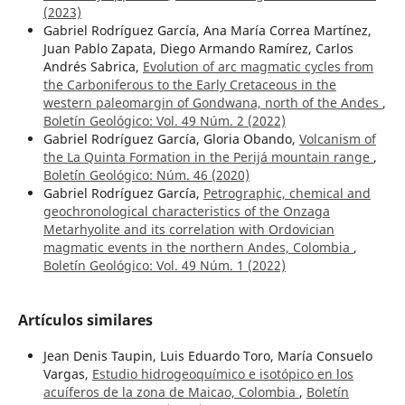
(2023)
Gabriel Rodríguez García, Ana María Correa Martínez,
Juan Pablo Zapata, Diego Armando Ramírez, Carlos
Andrés Sabrica,
Evolution of arc magmatic cycles from
the Carboniferous to the Early Cretaceous in the
western paleomargin of Gondwana, north of the Andes
,
Boletín Geológico: Vol. 49 Núm. 2 (2022)
Gabriel Rodríguez García, Gloria Obando,
Volcanism of
the La Quinta Formation in the Perijá mountain range
,
Boletín Geológico: Núm. 46 (2020)
Gabriel Rodríguez García,
Petrographic, chemical and
geochronological characteristics of the Onzaga
Metarhyolite and its correlation with Ordovician
magmatic events in the northern Andes, Colombia
,
Boletín Geológico: Vol. 49 Núm. 1 (2022)
Artículos similares
Jean Denis Taupin, Luis Eduardo Toro, María Consuelo
Vargas,
Estudio hidrogeoquímico e isotópico en los
acuíferos de la zona de Maicao, Colombia
,
Boletín