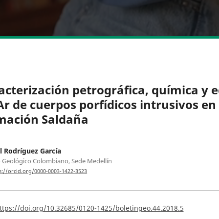
acterización petrográfica, química y 
Ar de cuerpos porfídicos intrusivos en 
mación Saldaña
l Rodríguez García
o Geológico Colombiano, Sede Medellín
s://orcid.org/0000-0003-1422-3523
ttps://doi.org/10.32685/0120-1425/boletingeo.44.2018.5