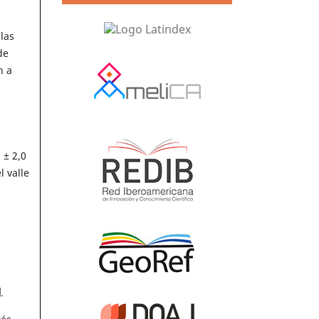
las
de
n a
 ± 2,0
l valle
1