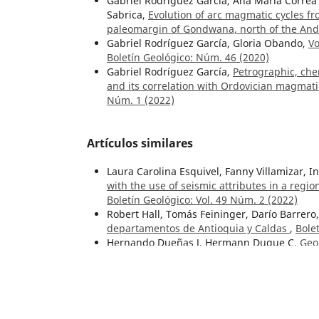
Gabriel Rodríguez García, Ana María Correa
Sabrica,
Evolution of arc magmatic cycles fr
paleomargin of Gondwana, north of the An
Gabriel Rodríguez García, Gloria Obando,
Vo
Boletín Geológico: Núm. 46 (2020)
Gabriel Rodríguez García,
Petrographic, che
and its correlation with Ordovician magmat
Núm. 1 (2022)
Artículos similares
Laura Carolina Esquivel, Fanny Villamizar, I
with the use of seismic attributes in a regio
Boletín Geológico: Vol. 49 Núm. 2 (2022)
Robert Hall, Tomás Feininger, Darío Barrero,
departamentos de Antioquia y Caldas
,
Bole
Hernando Dueñas J, Hermann Duque C,
Geo
Núm. 1 (1981)
Hermann Duque Caro,
El bloque del Chocó 
tectonoestratigráficas y paleogeográficas
,
B
Boletín Geológico,
Dedicatoria al doctor Ha
Jaime Raigosa A., John Makario Londoño,
Fór