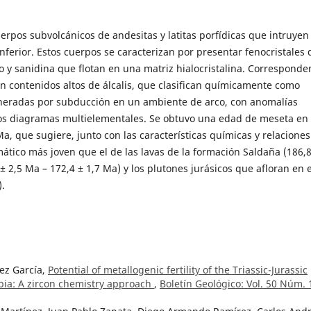
erpos subvolcánicos de andesitas y latitas porfídicas que intruyen 
Inferior. Estos cuerpos se caracterizan por presentar fenocristales 
no y sanidina que flotan en una matriz hialocristalina. Corresponde
n contenidos altos de álcalis, que clasifican químicamente como
eneradas por subducción en un ambiente de arco, con anomalías
 los diagramas multielementales. Se obtuvo una edad de meseta en
Ma, que sugiere, junto con las características químicas y relaciones
tico más joven que el de las lavas de la formación Saldaña (186,8
 ± 2,5 Ma – 172,4 ± 1,7 Ma) y los plutones jurásicos que afloran en e
.
ez García,
Potential of metallogenic fertility of the Triassic-Jurassic
ia: A zircon chemistry approach
,
Boletín Geológico: Vol. 50 Núm. 