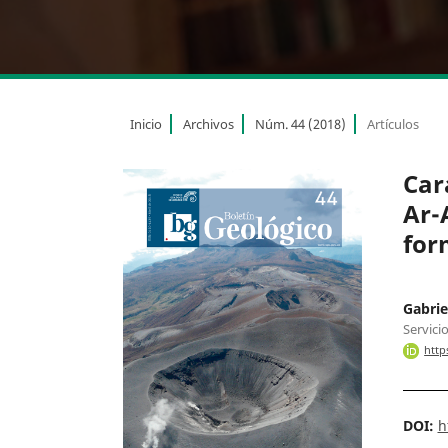
Inicio
Archivos
Núm. 44 (2018)
Artículos
Car
Ar-
for
Gabrie
Servici
http
DOI:
h