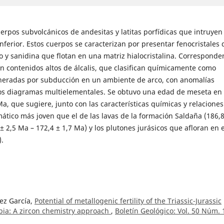
erpos subvolcánicos de andesitas y latitas porfídicas que intruyen 
Inferior. Estos cuerpos se caracterizan por presentar fenocristales 
no y sanidina que flotan en una matriz hialocristalina. Corresponde
n contenidos altos de álcalis, que clasifican químicamente como
eneradas por subducción en un ambiente de arco, con anomalías
 los diagramas multielementales. Se obtuvo una edad de meseta en
Ma, que sugiere, junto con las características químicas y relaciones
tico más joven que el de las lavas de la formación Saldaña (186,8
 ± 2,5 Ma – 172,4 ± 1,7 Ma) y los plutones jurásicos que afloran en e
.
ez García,
Potential of metallogenic fertility of the Triassic-Jurassic
ia: A zircon chemistry approach
,
Boletín Geológico: Vol. 50 Núm. 