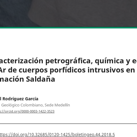
acterización petrográfica, química y 
Ar de cuerpos porfídicos intrusivos en 
mación Saldaña
l Rodríguez García
o Geológico Colombiano, Sede Medellín
s://orcid.org/0000-0003-1422-3523
ttps://doi.org/10.32685/0120-1425/boletingeo.44.2018.5