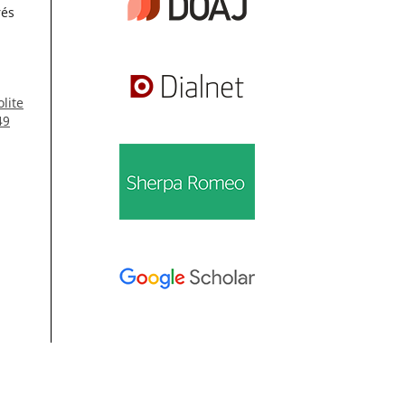
rés
lite
49
Información
ta
Para lectores/as
l.