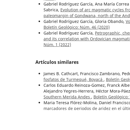
Gabriel Rodríguez García, Ana María Correa
Sabrica,
Evolution of arc magmatic cycles fr
paleomargin of Gondwana, north of the An
Gabriel Rodríguez García, Gloria Obando,
Vo
Boletín Geológico: Núm. 46 (2020)
Gabriel Rodríguez García,
Petrographic, che
and its correlation with Ordovician magmat
Núm. 1 (2022)
Artículos similares
James B. Cathcart, Francisco Zambrano, Pedr
fosfatos de Turmequé, Boyacá
,
Boletín Geol
Carlos Eduardo Reinoza-Gomez, Franck Alber
Alejandro Yegres-Herrera, Héctor Mora-Páe
Southern Merida Andes
,
Boletín Geológico:
Maria Teresa Flórez-Molina, Daniel Francisc
marcadores de periodos de aridez en el últ
Colombia
,
Boletín Geológico: Vol. 52 Núm. 2
Ana Milena Sarabia Gómez, Diana Rocío Barb
and effects of significant earthquakes in Co