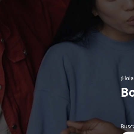
¡Hola
Bo
Busca