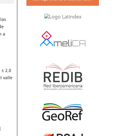
las
de
n a
 ± 2,0
l valle
1