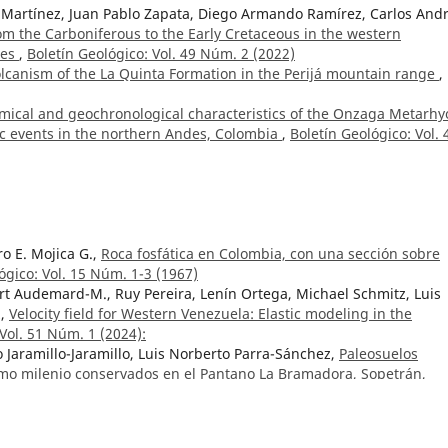
 Martínez, Juan Pablo Zapata, Diego Armando Ramírez, Carlos And
om the Carboniferous to the Early Cretaceous in the western
des
,
Boletín Geológico: Vol. 49 Núm. 2 (2022)
lcanism of the La Quinta Formation in the Perijá mountain range
,
mical and geochronological characteristics of the Onzaga Metarhyo
ic events in the northern Andes, Colombia
,
Boletín Geológico: Vol. 
o E. Mojica G.,
Roca fosfática en Colombia, con una sección sobre
ógico: Vol. 15 Núm. 1-3 (1967)
t Audemard-M., Ruy Pereira, Lenín Ortega, Michael Schmitz, Luis
z,
Velocity field for Western Venezuela: Elastic modeling in the
 Vol. 51 Núm. 1 (2024):
o Jaramillo-Jaramillo, Luis Norberto Parra-Sánchez,
Paleosuelos
imo milenio conservados en el Pantano La Bramadora, Sopetrán,
 (2025)
osa Castro, María Mónica Arcila Rivera,
Macroseismic intensity da
lombia based on historical seismicity studies
,
Boletín Geológico: Vo