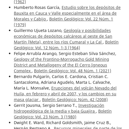
(1962)
Humberto Rosas García,
Estudio sobre los depósitos de
Bauxita en Cauca y Valle especialmente en el área de
Morales y Cabijo
,
Boletín Geológico: Vol. 22 Núm. 1
(1979)
Guillermo Ujueta Lozano,
Geología y posibilidades
económicas de depósitos calcáreos al oeste de San
Martín (Meta), entre los ríos Cumaral y La Cal
,
Boletín
Geológico: Vol. 12 Núm. 1-3 (1964)
Felipe Arrubla Arango, Sergio Esteban Silva Sánchez,
Geology of the Frontino-Morrogacho Gold Mining
District and Metallogeny of the El Cerro Igneous
Complex
,
Boletín Geológico: Vol. 48 Núm. 1 (2021)
Bernardo Pulgarín, Carlos E. Cardona, Cristian C.
Santacoloma, Adriana Agudelo, Marta L. Calvache,
María L. Monsalve,
Erupciones del volcán Nevado del
Huila, en febrero y abril de 2007, y los cambios en su
masa glaciar
,
Boletín Geológico: Núm. 42 (2008)
Gerrit Jousma, Sergio Serrano T.,
Investigación
hidrogeológica de la media y baja Guajira
,
Boletín
Geológico: Vol. 23 Núm. 3 (1980)
Dwight E. Ward, Richard Goldsmith, Jaime Cruz B.,
Hernán Restrepo A.,
Recursos minerales de parte de los