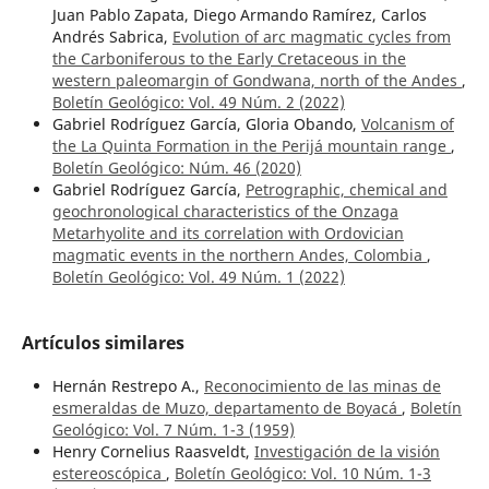
Juan Pablo Zapata, Diego Armando Ramírez, Carlos
Andrés Sabrica,
Evolution of arc magmatic cycles from
the Carboniferous to the Early Cretaceous in the
western paleomargin of Gondwana, north of the Andes
,
Boletín Geológico: Vol. 49 Núm. 2 (2022)
Gabriel Rodríguez García, Gloria Obando,
Volcanism of
the La Quinta Formation in the Perijá mountain range
,
Boletín Geológico: Núm. 46 (2020)
Gabriel Rodríguez García,
Petrographic, chemical and
geochronological characteristics of the Onzaga
Metarhyolite and its correlation with Ordovician
magmatic events in the northern Andes, Colombia
,
Boletín Geológico: Vol. 49 Núm. 1 (2022)
Artículos similares
Hernán Restrepo A.,
Reconocimiento de las minas de
esmeraldas de Muzo, departamento de Boyacá
,
Boletín
Geológico: Vol. 7 Núm. 1-3 (1959)
Henry Cornelius Raasveldt,
Investigación de la visión
estereoscópica
,
Boletín Geológico: Vol. 10 Núm. 1-3