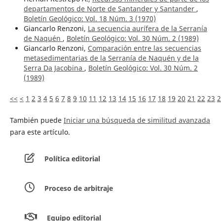
departamentos de Norte de Santander y Santander
,
Boletín Geológico: Vol. 18 Núm. 3 (1970)
Giancarlo Renzoni,
La secuencia aurífera de la Serranía
de Naquén
,
Boletín Geológico: Vol. 30 Núm. 2 (1989)
Giancarlo Renzoni,
Comparación entre las secuencias
metasedimentarias de la Serranía de Naquén y de la
Serra Da Jacobina
,
Boletín Geológico: Vol. 30 Núm. 2
(1989)
<<
<
1
2
3
4
5
6
7
8
9
10
11
12
13
14
15
16
17
18
19
20
21
22
23
2
También puede
Iniciar una búsqueda de similitud avanzada
para este artículo.
Política editorial
Proceso de arbitraje
Equipo editorial