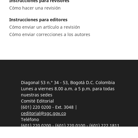
Instrucciones para revisores
Cómo hacer una revisión
Instrucciones para editores
Cómo enviar un artículo a revisión
Cómo enviar correcciones a los autores
Diagonal 53 n.° 34 - 53, Bogotá D.C. Colombia
Lunes a viernes 8.00 a.m. a 5 p.m. para todas
nuestras sedes
Comité Editorial
(601) 220 0200 - Ext. 3048 |
ceditorial@sgc.gov.co
Teléfono
(601) 220 0200 - (601) 220 0100 - (601) 222 1811
Fáx: (601) 222 07 97