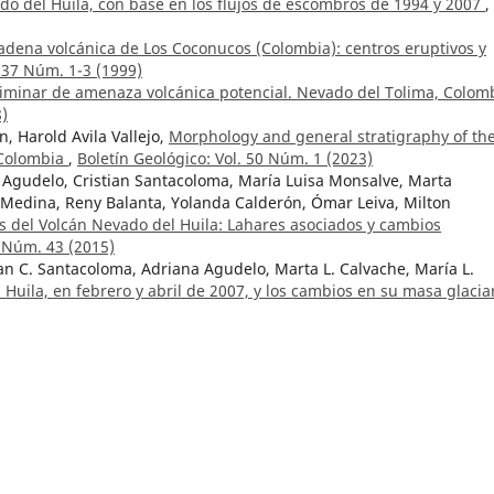
do del Huila, con base en los flujos de escombros de 1994 y 2007
,
adena volcánica de Los Coconucos (Colombia): centros eruptivos y
. 37 Núm. 1-3 (1999)
iminar de amenaza volcánica potencial. Nevado del Tolima, Colomb
8)
n, Harold Avila Vallejo,
Morphology and general stratigraphy of th
 Colombia
,
Boletín Geológico: Vol. 50 Núm. 1 (2023)
 Agudelo, Cristian Santacoloma, María Luisa Monsalve, Marta
f Medina, Reny Balanta, Yolanda Calderón, Ómar Leiva, Milton
s del Volcán Nevado del Huila: Lahares asociados y cambios
: Núm. 43 (2015)
ian C. Santacoloma, Adriana Agudelo, Marta L. Calvache, María L.
Huila, en febrero y abril de 2007, y los cambios en su masa glaci
,
El terreno Caribe occidental en Colombia
,
Boletín Geológico: Vol.
María Alejandra Vela, Juliana Ossa,
Hydrogeological potential in sof
 the Cauca River Canyon, Antioquia, Colombia
,
Boletín Geológico: Vo