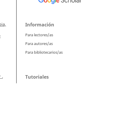
Información
ia,
Para lectores/as
e
Para autores/as
Para bibliotecarios/as
Tutoriales
ar
,
Intrucciones para autores
Cómo enviar un artículo
Cómo cargar una versión corregida
Cómo diligenciar metadatos en OJS
 39
Instrucciones para revisores
t
Cómo hacer una revisión
l.