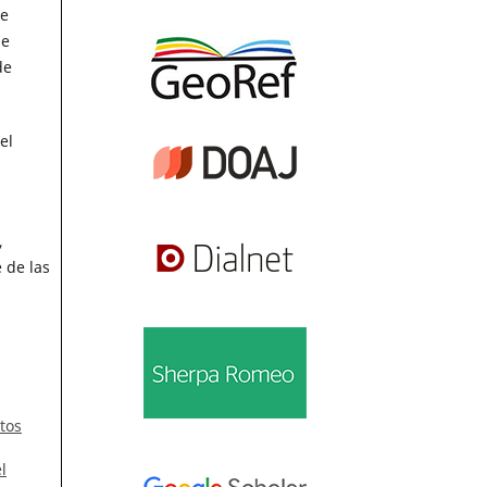
de
de
de
el
,
 de las
tos
l