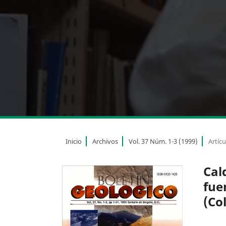
Inicio
Archivos
Vol. 37 Núm. 1-3 (1999)
Artícu
Cal
fue
(Co