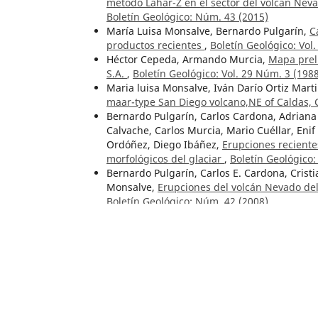
método Lahar-Z en el sector del volcán Neva
Boletín Geológico: Núm. 43 (2015)
María Luisa Monsalve, Bernardo Pulgarín,
C
productos recientes
,
Boletín Geológico: Vol
Héctor Cepeda, Armando Murcia,
Mapa prel
S.A.
,
Boletín Geológico: Vol. 29 Núm. 3 (198
Maria luisa Monsalve, Iván Darío Ortiz Marti
maar-type San Diego volcano,NE of Caldas,
Bernardo Pulgarín, Carlos Cardona, Adriana
Calvache, Carlos Murcia, Mario Cuéllar, Eni
Ordóñez, Diego Ibáñez,
Erupciones reciente
morfológicos del glaciar
,
Boletín Geológico
Bernardo Pulgarín, Carlos E. Cardona, Crist
Monsalve,
Erupciones del volcán Nevado del 
Boletín Geológico: Núm. 42 (2008)
Artículos similares
Jaime Galvis Vergara, Ricardo de la Espriella
Núm. 1-3 (2001)
Paola Andrea Palacio, Rodrigo Alonso Díaz, 
formations and hard rocks: A case study in