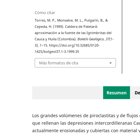
Cómo citar
Torres, M. P., Monsalve, M. L., Pulgarín, B., &
Cepeda, H. (1999). Caldera de Paletará:
aproximación a la fuente de las Ignimbritas del
Cauca y Huila (Colombia).
Boletín Geológico
,
37
(1-
3), 1–15. https://doi.org/10.32685/0120-
1425/bolgeol37.1-3.1999.35
Más formatos de cita
Resumen
De
Los grandes volúmenes de piroclastitas y de flujos d
que rellenan las depresiones intercordilleranas Ca
actualmente erosionadas y cubiertas con material v