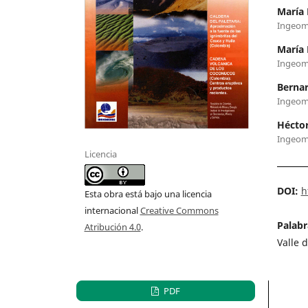
María 
Ingeom
María 
Ingeom
Bernar
Ingeom
Hécto
Ingeom
Licencia
DOI:
h
Esta obra está bajo una licencia
internacional
Creative Commons
Palabr
Atribución 4.0
.
Valle 
PDF