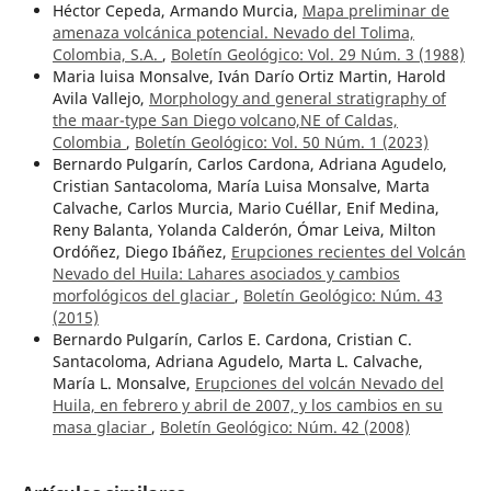
Héctor Cepeda, Armando Murcia,
Mapa preliminar de
amenaza volcánica potencial. Nevado del Tolima,
Colombia, S.A.
,
Boletín Geológico: Vol. 29 Núm. 3 (1988)
Maria luisa Monsalve, Iván Darío Ortiz Martin, Harold
Avila Vallejo,
Morphology and general stratigraphy of
the maar-type San Diego volcano,NE of Caldas,
Colombia
,
Boletín Geológico: Vol. 50 Núm. 1 (2023)
Bernardo Pulgarín, Carlos Cardona, Adriana Agudelo,
Cristian Santacoloma, María Luisa Monsalve, Marta
Calvache, Carlos Murcia, Mario Cuéllar, Enif Medina,
Reny Balanta, Yolanda Calderón, Ómar Leiva, Milton
Ordóñez, Diego Ibáñez,
Erupciones recientes del Volcán
Nevado del Huila: Lahares asociados y cambios
morfológicos del glaciar
,
Boletín Geológico: Núm. 43
(2015)
Bernardo Pulgarín, Carlos E. Cardona, Cristian C.
Santacoloma, Adriana Agudelo, Marta L. Calvache,
María L. Monsalve,
Erupciones del volcán Nevado del
Huila, en febrero y abril de 2007, y los cambios en su
masa glaciar
,
Boletín Geológico: Núm. 42 (2008)