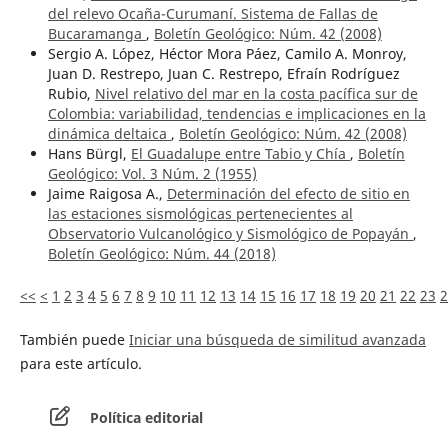
del relevo Ocaña-Curumaní. Sistema de Fallas de
Bucaramanga
,
Boletín Geológico: Núm. 42 (2008)
Sergio A. López, Héctor Mora Páez, Camilo A. Monroy,
Juan D. Restrepo, Juan C. Restrepo, Efraín Rodríguez
Rubio,
Nivel relativo del mar en la costa pacífica sur de
Colombia: variabilidad, tendencias e implicaciones en la
dinámica deltaica
,
Boletín Geológico: Núm. 42 (2008)
Hans Bürgl,
El Guadalupe entre Tabio y Chía
,
Boletín
Geológico: Vol. 3 Núm. 2 (1955)
Jaime Raigosa A.,
Determinación del efecto de sitio en
las estaciones sismológicas pertenecientes al
Observatorio Vulcanológico y Sismológico de Popayán
,
Boletín Geológico: Núm. 44 (2018)
<<
<
1
2
3
4
5
6
7
8
9
10
11
12
13
14
15
16
17
18
19
20
21
22
23
2
También puede
Iniciar una búsqueda de similitud avanzada
para este artículo.
Política editorial