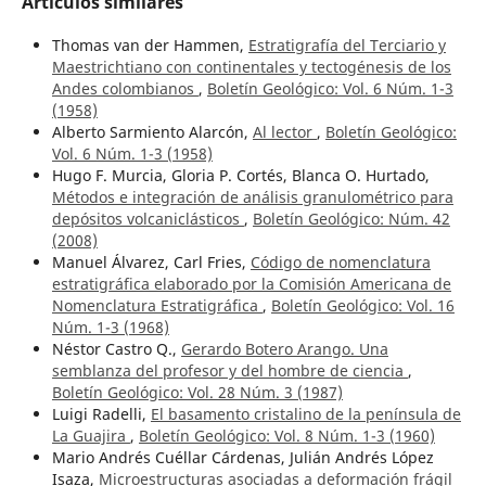
Artículos similares
Thomas van der Hammen,
Estratigrafía del Terciario y
Maestrichtiano con continentales y tectogénesis de los
Andes colombianos
,
Boletín Geológico: Vol. 6 Núm. 1-3
(1958)
Alberto Sarmiento Alarcón,
Al lector
,
Boletín Geológico:
Vol. 6 Núm. 1-3 (1958)
Hugo F. Murcia, Gloria P. Cortés, Blanca O. Hurtado,
Métodos e integración de análisis granulométrico para
depósitos volcaniclásticos
,
Boletín Geológico: Núm. 42
(2008)
Manuel Álvarez, Carl Fries,
Código de nomenclatura
estratigráfica elaborado por la Comisión Americana de
Nomenclatura Estratigráfica
,
Boletín Geológico: Vol. 16
Núm. 1-3 (1968)
Néstor Castro Q.,
Gerardo Botero Arango. Una
semblanza del profesor y del hombre de ciencia
,
Boletín Geológico: Vol. 28 Núm. 3 (1987)
Luigi Radelli,
El basamento cristalino de la península de
La Guajira
,
Boletín Geológico: Vol. 8 Núm. 1-3 (1960)
Mario Andrés Cuéllar Cárdenas, Julián Andrés López
Isaza,
Microestructuras asociadas a deformación frágil