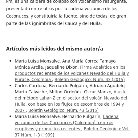
km, es una caldera de colapso con volcanismo resurgente,
presentado entre otros por la cadena volcánica de los
Coconucos, y constituiría la fuente, sino de todas, de gran
parte de las ignimbritas del Cauca y del Huila.
Artículos más leídos del mismo autor/a
María Luisa Monsalve, Ana María Correa Tamayo,
Mónica Arcila, Jaqueline Dixon,
Firma Adakítica en los
productos recientes de los volcanes Nevado del Huila y
Puracé, Colombia
,
Boletín Geológico: Núm. 43 (2015)
Carlos Cardona, Bernardo Pulgarín, Adriana Agudelo,
Marta Calvache, Milton Ordóñez, Oscar Manzo,
Ajuste
del método Lahar-Z en el sector del volcán Nevado del
Huila, con base en los flujos de escombros de 1994 y
2007
,
Boletín Geológico: Núm. 43 (2015)
María Luisa Monsalve, Bernardo Pulgarín,
Cadena
volcánica de Los Coconucos (Colombia): centros
eruptivos y productos recientes
,
Boletín Geológico: Vol.
37 Núm. 1-3 (1999)