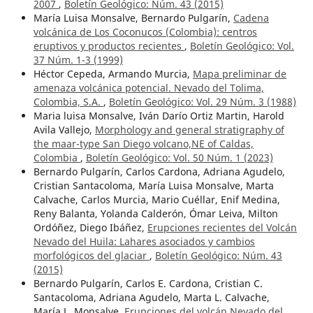
2007
,
Boletín Geológico: Núm. 43 (2015)
María Luisa Monsalve, Bernardo Pulgarín,
Cadena
volcánica de Los Coconucos (Colombia): centros
eruptivos y productos recientes
,
Boletín Geológico: Vol.
37 Núm. 1-3 (1999)
Héctor Cepeda, Armando Murcia,
Mapa preliminar de
amenaza volcánica potencial. Nevado del Tolima,
Colombia, S.A.
,
Boletín Geológico: Vol. 29 Núm. 3 (1988)
Maria luisa Monsalve, Iván Darío Ortiz Martin, Harold
Avila Vallejo,
Morphology and general stratigraphy of
the maar-type San Diego volcano,NE of Caldas,
Colombia
,
Boletín Geológico: Vol. 50 Núm. 1 (2023)
Bernardo Pulgarín, Carlos Cardona, Adriana Agudelo,
Cristian Santacoloma, María Luisa Monsalve, Marta
Calvache, Carlos Murcia, Mario Cuéllar, Enif Medina,
Reny Balanta, Yolanda Calderón, Ómar Leiva, Milton
Ordóñez, Diego Ibáñez,
Erupciones recientes del Volcán
Nevado del Huila: Lahares asociados y cambios
morfológicos del glaciar
,
Boletín Geológico: Núm. 43
(2015)
Bernardo Pulgarín, Carlos E. Cardona, Cristian C.
Santacoloma, Adriana Agudelo, Marta L. Calvache,
María L. Monsalve,
Erupciones del volcán Nevado del