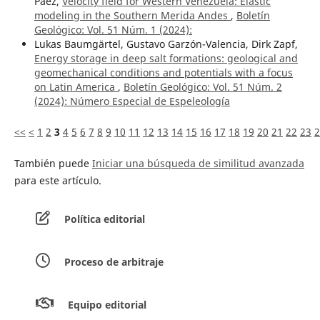
Páez,
Velocity field for Western Venezuela: Elastic
modeling in the Southern Merida Andes
,
Boletín
Geológico: Vol. 51 Núm. 1 (2024):
Lukas Baumgärtel, Gustavo Garzón-Valencia, Dirk Zapf,
Energy storage in deep salt formations: geological and
geomechanical conditions and potentials with a focus
on Latin America
,
Boletín Geológico: Vol. 51 Núm. 2
(2024): Número Especial de Espeleología
<<
<
1
2
3
4
5
6
7
8
9
10
11
12
13
14
15
16
17
18
19
20
21
22
23
2
También puede
Iniciar una búsqueda de similitud avanzada
para este artículo.
Política editorial
Proceso de arbitraje
Equipo editorial