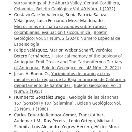
surroundings of the Aburrá Valley, Central Cordillera,
Colombia
,
Boletín Geológico: Vol. 49 Núm. 1 (2022)
Gustavo Garzón-Valencia, Sonia Patricia Salazar-
Velásquez, Luisa Fernanda Meza-Maldonado ,
Microclimas en cuatro cavidades subterráneas
colombianas: evaluación fisicoquímica
,
Boletín
Geológico: Vol. 51 Núm. 2 (2024): Número Especial de
Espeleología
Felipe Velásquez, Marion Weber Scharff, Verónica
Botero Fernández,
Historical memory of the geology of
Antioquia: Emil Grosse and The Carboniferous Tertiary
of Antioquia
,
Boletín Geológico: Vol. 48 Núm. 2 (2021)
Jesús A. Bueno O.,
Yacimientos de uranio y otros
metales en la región de La Baja, municipio de California,
departamento de Santander
,
Boletín Geológico: Vol. 3
Núm. 3 (1955)
Humberto González Iregui,
Geología de las planchas
167 (Sonsón) y 187 (Salamina)
,
Boletín Geológico: Vol.
23 Núm. 1 (1980)
Carlos Eduardo Reinoza-Gomez, Franck Albert
Audemard-M., Ruy Pereira, Lenín Ortega, Michael
Schmitz, Luis Alejandro Yegres-Herrera, Héctor Mora-