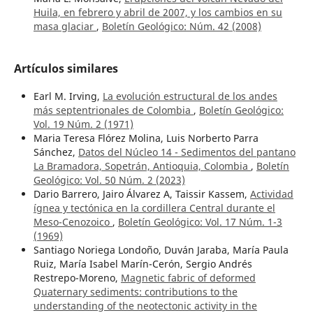
Huila, en febrero y abril de 2007, y los cambios en su
masa glaciar
,
Boletín Geológico: Núm. 42 (2008)
Artículos similares
Earl M. Irving,
La evolución estructural de los andes
más septentrionales de Colombia
,
Boletín Geológico:
Vol. 19 Núm. 2 (1971)
Maria Teresa Flórez Molina, Luis Norberto Parra
Sánchez,
Datos del Núcleo 14 - Sedimentos del pantano
La Bramadora, Sopetrán, Antioquia, Colombia
,
Boletín
Geológico: Vol. 50 Núm. 2 (2023)
Dario Barrero, Jairo Álvarez A, Taissir Kassem,
Actividad
ígnea y tectónica en la cordillera Central durante el
Meso-Cenozoico
,
Boletín Geológico: Vol. 17 Núm. 1-3
(1969)
Santiago Noriega Londoño, Duván Jaraba, María Paula
Ruiz, María Isabel Marín-Cerón, Sergio Andrés
Restrepo-Moreno,
Magnetic fabric of deformed
Quaternary sediments: contributions to the
understanding of the neotectonic activity in the