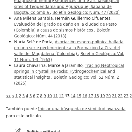
edaphosedimentary sequences of the archaeological
sites of Tequendama and Aguazuque, Sabana de
Bogotá, Colombia
,
Boletín Geológico: Núm. 47 (2020)
Ana Milena Sarabia, Hernán Guillermo Cifuentes,
Evaluación del grado de daño en la ciudad de Pasto
(Colombia) a causa de sismos históricos
,
Boletín
Geológico: Núm. 44 (2018)
Nuria Solé de Porta,
Asociación esporo-polínica hallada
en una serie perteneciente a la Formación La Cira del
valle del Magdalena (Colombia)
,
Boletín Geológico: Vol.
11 Núm. 1-3 (1963)
Laura Chavarría, Marcela Jaramillo,
Tracing Neotropical
springs in crystalline rocks: Hydrogeochemical and
statistical insights
,
Boletín Geológico: Vol. 52 Núm. 2
(2025)
<<
<
1
2
3
4
5
6
7
8
9
10
11
12
13
14
15
16
17
18
19
20
21
22
23
2
También puede
Iniciar una búsqueda de similitud avanzada
para este artículo.
Política editorial