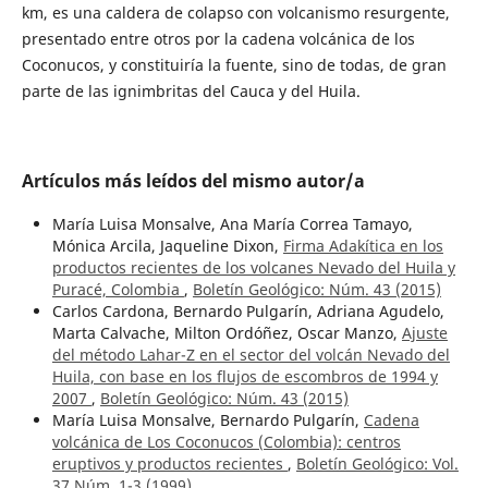
km, es una caldera de colapso con volcanismo resurgente,
presentado entre otros por la cadena volcánica de los
Coconucos, y constituiría la fuente, sino de todas, de gran
parte de las ignimbritas del Cauca y del Huila.
Artículos más leídos del mismo autor/a
María Luisa Monsalve, Ana María Correa Tamayo,
Mónica Arcila, Jaqueline Dixon,
Firma Adakítica en los
productos recientes de los volcanes Nevado del Huila y
Puracé, Colombia
,
Boletín Geológico: Núm. 43 (2015)
Carlos Cardona, Bernardo Pulgarín, Adriana Agudelo,
Marta Calvache, Milton Ordóñez, Oscar Manzo,
Ajuste
del método Lahar-Z en el sector del volcán Nevado del
Huila, con base en los flujos de escombros de 1994 y
2007
,
Boletín Geológico: Núm. 43 (2015)
María Luisa Monsalve, Bernardo Pulgarín,
Cadena
volcánica de Los Coconucos (Colombia): centros
eruptivos y productos recientes
,
Boletín Geológico: Vol.
37 Núm. 1-3 (1999)