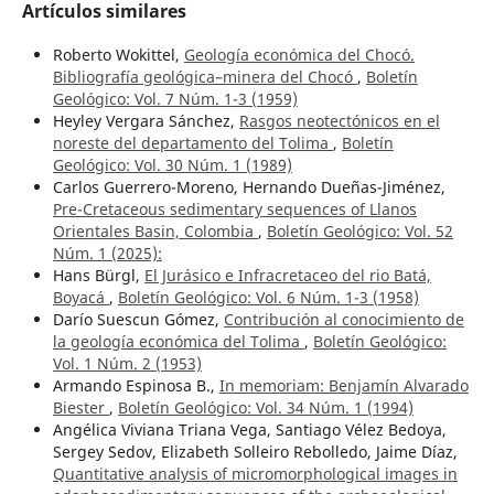
Artículos similares
Roberto Wokittel,
Geología económica del Chocó.
Bibliografía geológica–minera del Chocó
,
Boletín
Geológico: Vol. 7 Núm. 1-3 (1959)
Heyley Vergara Sánchez,
Rasgos neotectónicos en el
noreste del departamento del Tolima
,
Boletín
Geológico: Vol. 30 Núm. 1 (1989)
Carlos Guerrero-Moreno, Hernando Dueñas-Jiménez,
Pre-Cretaceous sedimentary sequences of Llanos
Orientales Basin, Colombia
,
Boletín Geológico: Vol. 52
Núm. 1 (2025):
Hans Bürgl,
El Jurásico e Infracretaceo del rio Batá,
Boyacá
,
Boletín Geológico: Vol. 6 Núm. 1-3 (1958)
Darío Suescun Gómez,
Contribución al conocimiento de
la geología económica del Tolima
,
Boletín Geológico:
Vol. 1 Núm. 2 (1953)
Armando Espinosa B.,
In memoriam: Benjamín Alvarado
Biester
,
Boletín Geológico: Vol. 34 Núm. 1 (1994)
Angélica Viviana Triana Vega, Santiago Vélez Bedoya,
Sergey Sedov, Elizabeth Solleiro Rebolledo, Jaime Díaz,
Quantitative analysis of micromorphological images in