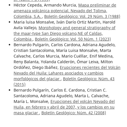
Héctor Cepeda, Armando Murcia,
Mapa preliminar de
amenaza volcánica potencial. Nevado del Tolima,
Colombia, S.A.
,
Boletín Geológico: Vol. 29 Núm. 3 (1988)
Maria luisa Monsalve, Iván Darío Ortiz Martin, Harold
Avila Vallejo,
Morphology and general stratigraphy of
the maar-type San Diego volcano,NE of Caldas,
Colombia
,
Boletín Geológico: Vol. 50 Núm. 1 (2023)
Bernardo Pulgarín, Carlos Cardona, Adriana Agudelo,
Cristian Santacoloma, María Luisa Monsalve, Marta
Calvache, Carlos Murcia, Mario Cuéllar, Enif Medina,
Reny Balanta, Yolanda Calderón, Ómar Leiva, Milton
Ordóñez, Diego Ibáñez,
Erupciones recientes del Volcán
Nevado del Huila: Lahares asociados y cambios
morfológicos del glaciar
,
Boletín Geológico: Núm. 43
(2015)
Bernardo Pulgarín, Carlos E. Cardona, Cristian C.
Santacoloma, Adriana Agudelo, Marta L. Calvache,
María L. Monsalve,
Erupciones del volcán Nevado del
Huila, en febrero y abril de 2007, y los cambios en su
masa glaciar
,
Boletín Geológico: Núm. 42 (2008)