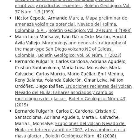
eruptivos y productos recientes
,
Boletín Geológico: Vol.
37 Núm. 1-3 (1999)
Héctor Cepeda, Armando Murcia,
Mapa preliminar de
amenaza volcánica potencial. Nevado del Tolima,
Colombia, S.A.
,
Boletín Geológico: Vol. 29 Núm. 3 (1988)
Maria luisa Monsalve, Iván Darío Ortiz Martin, Harold
Avila Vallejo,
Morphology and general stratigraphy of
the maar-type San Diego volcano,NE of Caldas,
Colombia
,
Boletín Geológico: Vol. 50 Núm. 1 (2023)
Bernardo Pulgarín, Carlos Cardona, Adriana Agudelo,
Cristian Santacoloma, María Luisa Monsalve, Marta
Calvache, Carlos Murcia, Mario Cuéllar, Enif Medina,
Reny Balanta, Yolanda Calderón, Ómar Leiva, Milton
Ordóñez, Diego Ibáñez,
Erupciones recientes del Volcán
Nevado del Huila: Lahares asociados y cambios
morfológicos del glaciar
,
Boletín Geológico: Núm. 43
(2015)
Bernardo Pulgarín, Carlos E. Cardona, Cristian C.
Santacoloma, Adriana Agudelo, Marta L. Calvache,
María L. Monsalve,
Erupciones del volcán Nevado del
Huila, en febrero y abril de 2007, y los cambios en su
masa glaciar
,
Boletín Geológico: Núm. 42 (2008)