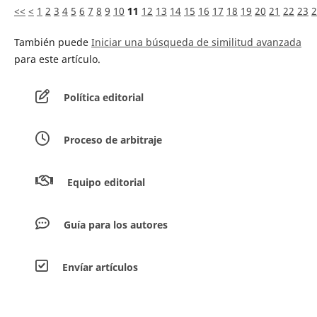
<<
<
1
2
3
4
5
6
7
8
9
10
11
12
13
14
15
16
17
18
19
20
21
22
23
2
También puede
Iniciar una búsqueda de similitud avanzada
para este artículo.
Política editorial
Proceso de arbitraje
Equipo editorial
Guía para los autores
Envíar artículos