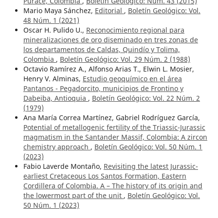
Puracé, Colombia
,
Boletín Geológico: Núm. 43 (2015)
Mario Maya Sánchez,
Editorial
,
Boletín Geológico: Vol.
48 Núm. 1 (2021)
Oscar H. Pulido U.,
Reconocimiento regional para
mineralizaciones de oro diseminado en tres zonas de
los departamentos de Caldas, Quindío y Tolima,
Colombia
,
Boletín Geológico: Vol. 29 Núm. 2 (1988)
Octavio Ramírez A., Alfonso Arias T., Elwin L. Mosier,
Henry V. Alminas,
Estudio geoquímico en el área
Pantanos - Pegadorcito, municipios de Frontino y
Dabeiba, Antioquia
,
Boletín Geológico: Vol. 22 Núm. 2
(1979)
Ana María Correa Martínez, Gabriel Rodríguez García,
Potential of metallogenic fertility of the Triassic-Jurassic
magmatism in the Santander Massif, Colombia: A zircon
chemistry approach
,
Boletín Geológico: Vol. 50 Núm. 1
(2023)
Fabio Laverde Montaño,
Revisiting the latest Jurassic-
earliest Cretaceous Los Santos Formation, Eastern
Cordillera of Colombia. A – The history of its origin and
the lowermost part of the unit
,
Boletín Geológico: Vol.
50 Núm. 1 (2023)