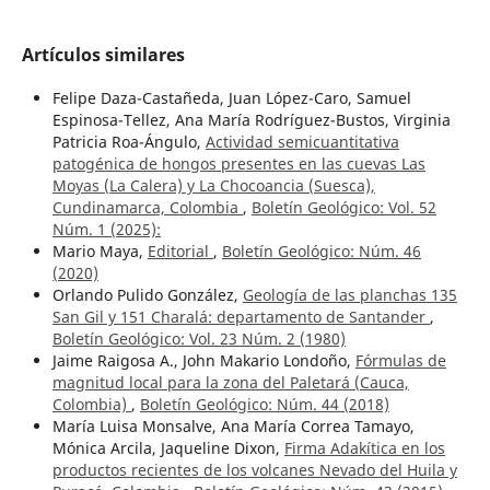
Artículos similares
Felipe Daza-Castañeda, Juan López-Caro, Samuel
Espinosa-Tellez, Ana María Rodríguez-Bustos, Virginia
Patricia Roa-Ángulo,
Actividad semicuantitativa
patogénica de hongos presentes en las cuevas Las
Moyas (La Calera) y La Chocoancia (Suesca),
Cundinamarca, Colombia
,
Boletín Geológico: Vol. 52
Núm. 1 (2025):
Mario Maya,
Editorial
,
Boletín Geológico: Núm. 46
(2020)
Orlando Pulido González,
Geología de las planchas 135
San Gil y 151 Charalá: departamento de Santander
,
Boletín Geológico: Vol. 23 Núm. 2 (1980)
Jaime Raigosa A., John Makario Londoño,
Fórmulas de
magnitud local para la zona del Paletará (Cauca,
Colombia)
,
Boletín Geológico: Núm. 44 (2018)
María Luisa Monsalve, Ana María Correa Tamayo,
Mónica Arcila, Jaqueline Dixon,
Firma Adakítica en los
productos recientes de los volcanes Nevado del Huila y