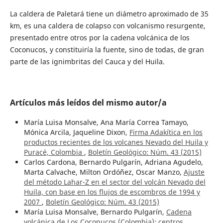
La caldera de Paletará tiene un diámetro aproximado de 35
km, es una caldera de colapso con volcanismo resurgente,
presentado entre otros por la cadena volcánica de los
Coconucos, y constituiría la fuente, sino de todas, de gran
parte de las ignimbritas del Cauca y del Huila.
Artículos más leídos del mismo autor/a
María Luisa Monsalve, Ana María Correa Tamayo,
Mónica Arcila, Jaqueline Dixon,
Firma Adakítica en los
productos recientes de los volcanes Nevado del Huila y
Puracé, Colombia
,
Boletín Geológico: Núm. 43 (2015)
Carlos Cardona, Bernardo Pulgarín, Adriana Agudelo,
Marta Calvache, Milton Ordóñez, Oscar Manzo,
Ajuste
del método Lahar-Z en el sector del volcán Nevado del
Huila, con base en los flujos de escombros de 1994 y
2007
,
Boletín Geológico: Núm. 43 (2015)
María Luisa Monsalve, Bernardo Pulgarín,
Cadena
volcánica de Los Coconucos (Colombia): centros